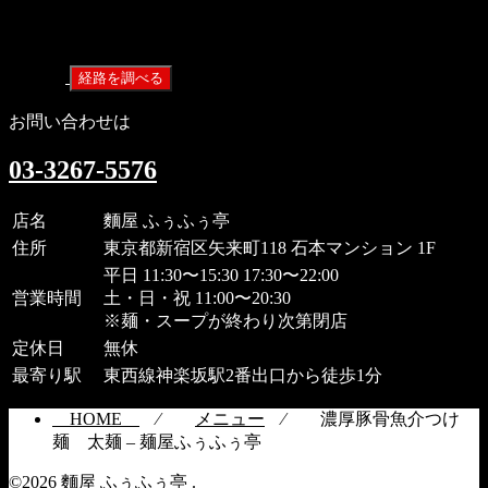
経路を調べる
お問い合わせは
03-3267-5576
店名
麵屋 ふぅふぅ亭
住所
東京都新宿区矢来町118 石本マンション 1F
平日 11:30〜15:30 17:30〜22:00
営業時間
土・日・祝 11:00〜20:30
※麺・スープが終わり次第閉店
定休日
無休
最寄り駅
東西線神楽坂駅2番出口から徒歩1分
HOME
⁄
メニュー
⁄ 濃厚豚骨魚介つけ
麺 太麺 – 麺屋ふぅふぅ亭
©2026
麵屋 ふぅふぅ亭
.